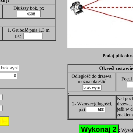
zu):
Dłuższy bok, px
1. Grubość pnia 1,3 m,
px:
Podaj plik obr
Określ ustawie
Odległość do drzewa,
Focal
można określić
Kąt poc
2- Wzorzec(długośći,
drzewa,
jeśli w d
px)
znakie
;
Wysok