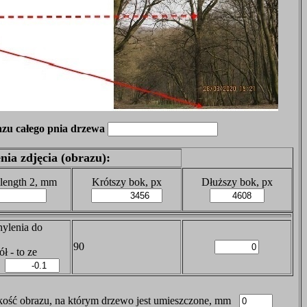
azu całego pnia drzewa
nia zdjęcia (obrazu):
 length 2, mm
Krótszy bok, px
Dłuższy bok, px
hylenia do
90
ół - to ze
m
ość obrazu, na którym drzewo jest umieszczone, mm