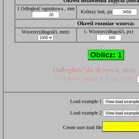
Określ ustawienia zdjęcia (obra
1
Odległość ogniskowa , mm
Krótszy bok, px
Określ rozmiar wzorca:
1-
Wzorzec(długośći, px)
Wzorzec(długośći, mm):
Odległość do drzewa, mm:
Grubość pnia 1,3 m, mm:
Load example 1
Load example 2
Create user load file